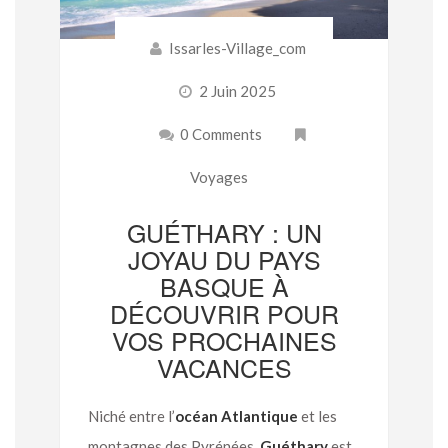
Issarles-Village_com
2 Juin 2025
0 Comments
Voyages
GUÉTHARY : UN
JOYAU DU PAYS
BASQUE À
DÉCOUVRIR POUR
VOS PROCHAINES
VACANCES
Niché entre l’
océan Atlantique
et les
montagnes des Pyrénées,
Guéthary
est