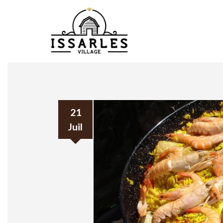
21
Juil