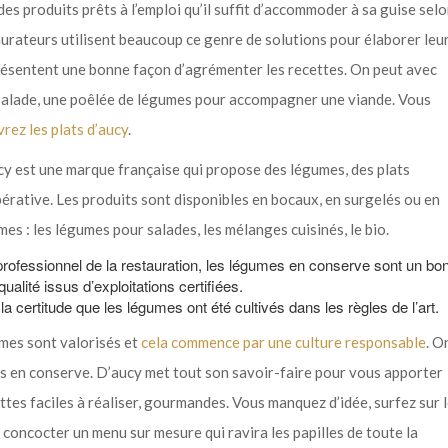
s produits prêts à l’emploi qu’il suffit d’accommoder à sa guise sel
taurateurs utilisent beaucoup ce genre de solutions pour élaborer leu
présentent une bonne façon d’agrémenter les recettes. On peut avec
e salade, une poêlée de légumes pour accompagner une viande. Vous
rez les plats d’aucy
.
aucy est une marque française qui propose des légumes, des plats
pérative. Les produits sont disponibles en bocaux, en surgelés ou en
es : les légumes pour salades, les mélanges cuisinés, le bio.
n professionnel de la restauration, les légumes en conserve sont un bo
ualité issus d’exploitations certifiées.
 certitude que les légumes ont été cultivés dans les règles de l’art.
umes sont valorisés et
cela commence par une culture responsable
. O
es en conserve. D’aucy met tout son savoir-faire pour vous apporter
ttes faciles à réaliser, gourmandes. Vous manquez d’idée, surfez sur 
à concocter un menu sur mesure qui ravira les papilles de toute la